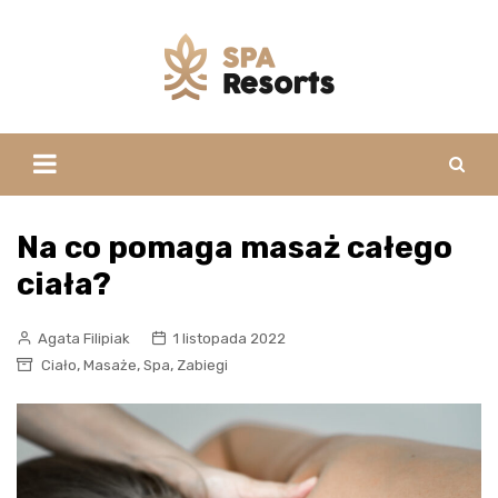
Skip
to
content
Na co pomaga masaż całego
ciała?
Agata Filipiak
1 listopada 2022
,
,
,
Ciało
Masaże
Spa
Zabiegi