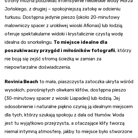
strony można podziwiać intensywnie niebieskie wody Morza
Jońskiego, z drugiej – spokojniejszą zatokę w odcieniu
turkusu. Dostępna jedynie pieszo (około 20-minutowy
malowniczy spacer z urokliwej wioski Afionas) lub łodzią,
oferuje spektakularne widoki i krystalicznie czystą wodę
idealna do snorkelingu.
To miejsce idealne dla
poszukiwaczy przygód i miłośników fotografii
, którzy
nie boją się zejść stromą ścieżką w zamian za
niepowtarzalne doświadczenia.
Rovinia Beach
to mała, piaszczysta zatoczka ukryta wśród
wysokich, porośniętych oliwkami klifów, dostępna pieszo
(30-minutowy spacer z wioski Liapades) lub łodzią. Jej
odosobnienie i naturalne piękno czynią ją idealnym miejscem
dla tych, którzy szukają spokoju z dala od tłumów. Woda
jest tu wyjątkowo przejrzysta, a otaczające klify tworzą
niemal intymną atmosferę, jakby to miejsce było stworzone