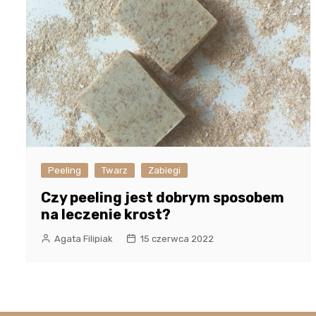
Peeling
Twarz
Zabiegi
Czy peeling jest dobrym sposobem
na leczenie krost?
Agata Filipiak
15 czerwca 2022