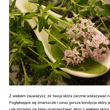
Z wiekiem zauważysz, że twoja skóra zacznie wskazywać na 
Pogłębiające się zmarszczki i coraz gorsza kondycja skóry 
i nie możemy się temu przeciwstawić. Wraz z wiekiem skóra 