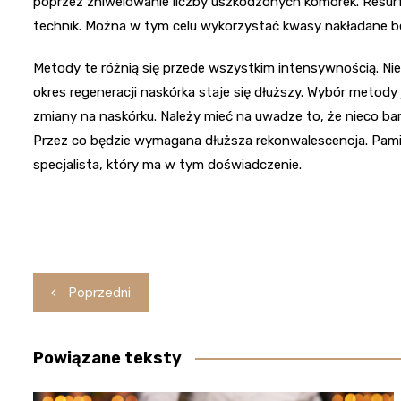
poprzez zniwelowanie liczby uszkodzonych komórek. Resurf
technik. Można w tym celu wykorzystać kwasy nakładane be
Metody te różnią się przede wszystkim intensywnością. Nie
okres regeneracji naskórka staje się dłuższy. Wybór metody
zmiany na naskórku. Należy mieć na uwadze to, że nieco ba
Przez co będzie wymagana dłuższa rekonwalescencja. Pami
specjalista, który ma w tym doświadczenie.
Nawigacja
Poprzedni
wpisu
Powiązane teksty