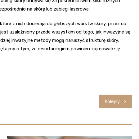
acing skóry odbywa się za pośrednictwem kilku różnych
zpośrednio na skórę lub zabiegi laserowe.
które z nich docierają do głębszych warstw skóry, przez co
 jest uzależniony przede wszystkim od tego, jak inwazyjne są
rdziej inwazyjne metody mogą naruszyć strukturę skóry.
ętajmy o tym, że resurfacingiem powinien zajmować się
Kolejny