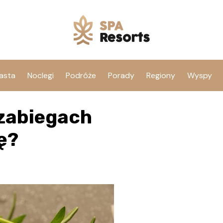
asta
Noclegi
Podróże
Porady
Regiony
Wyspy
 zabiegach
ę?