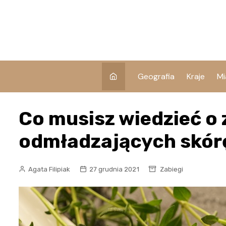
Skip
to
content
Geografia
Kraje
Mi
Co musisz wiedzieć o
odmładzających skór
Agata Filipiak
27 grudnia 2021
Zabiegi