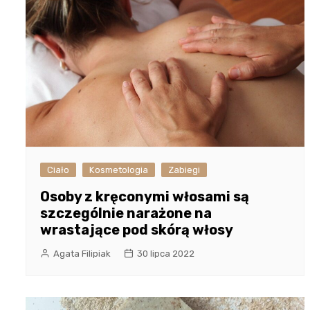
Ciało
Kosmetologia
Zabiegi
Osoby z kręconymi włosami są
szczególnie narażone na
wrastające pod skórą włosy
Agata Filipiak
30 lipca 2022