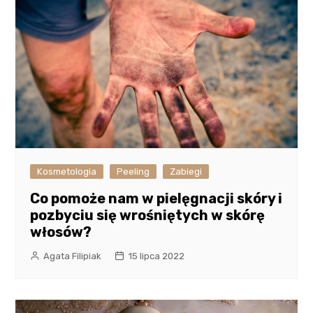
Kosmetologia
Peeling
Zabiegi
Co pomoże nam w pielęgnacji skóry i
pozbyciu się wrośniętych w skórę
włosów?
Agata Filipiak
15 lipca 2022