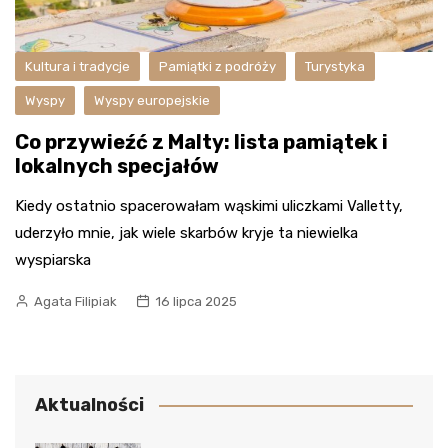
Kultura i tradycje
Pamiątki z podróży
Turystyka
Wyspy
Wyspy europejskie
Co przywieźć z Malty: lista pamiątek i
lokalnych specjałów
Kiedy ostatnio spacerowałam wąskimi uliczkami Valletty,
uderzyło mnie, jak wiele skarbów kryje ta niewielka
wyspiarska
Agata Filipiak
16 lipca 2025
Aktualności