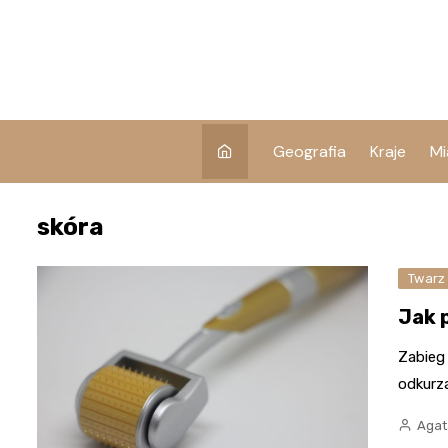
Skip
to
content
Geografia
Kraje
Mi
skóra
Twarz
Jak 
Zabieg 
odkurz
Agata